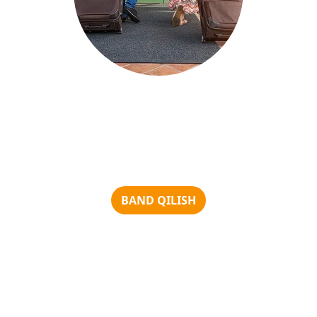
Long-term accommodation
Long—stay rate - 10% discount Stay at Shamuk Homes
for at least 10 nights and get a 10% discount. A great
offer for long...
BAND QILISH