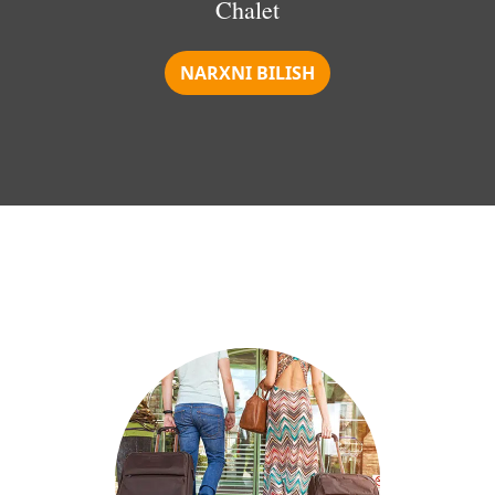
Chalet
NARXNI BILISH
Maxsus takliflar