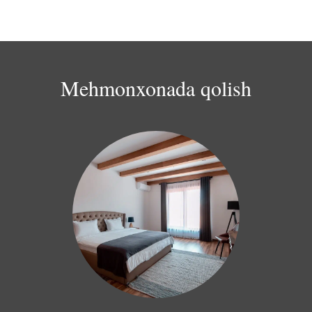
bo'lgan ochiq hovuzli sauna mavjud.
va kapsula kofe tanlovi taklif etiladi.
Mehmonxonada qolish