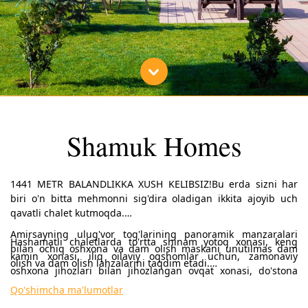
Shamuk Homes
1441 METR BALANDLIKKA XUSH KELIBSIZ!Bu erda sizni har
biri o'n bitta mehmonni sig'dira oladigan ikkita ajoyib uch
qavatli chalet kutmoqda.
Amirsayning ulug'vor tog'larining panoramik manzaralari
Hashamatli chaletlarda to'rtta shinam yotoq xonasi, keng
bilan ochiq oshxona va dam olish maskani unutilmas dam
kamin xonasi, iliq oilaviy oqshomlar uchun, zamonaviy
olish va dam olish lahzalarini taqdim etadi.
oshxona jihozlari bilan jihozlangan ovqat xonasi, do'stona
partiyalar uchun bilyard xonasi, shuningdek, yulduzlar va
Qo'shimcha ma'lumotlar
Har kuni ertalab mehmonlar uchun kontinental nonushta
noyob tog ' manzaralaridan bahramand bo'lishingiz mumkin
beriladi, shuningdek, kunni mukammal boshlash uchun choy