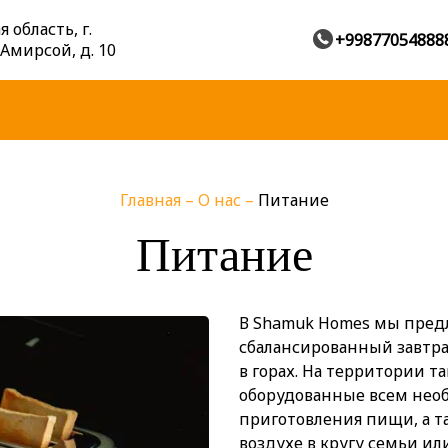
 область, г.
+99877054888
 Амирсой, д. 10
Главная
–
О нас
–
Питание
Питание
В Shamuk Homes мы пред
сбалансированный завтра
в горах. На территории т
оборудованные всем нео
приготовления пищи, а т
воздухе в кругу семьи ил